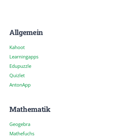
Downloads
Allgemein
Links
Kahoot
Learningapps
Edupuzzle
Quizlet
AntonApp
Mathematik
Geogebra
Mathefuchs